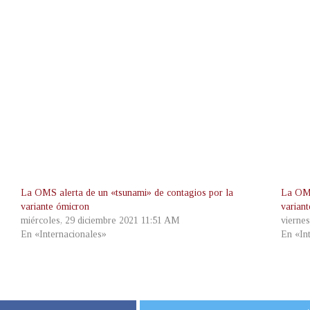
La OMS alerta de un «tsunami» de contagios por la
La OMS
variante ómicron
varian
miércoles, 29 diciembre 2021 11:51 AM
vierne
En «Internacionales»
En «In