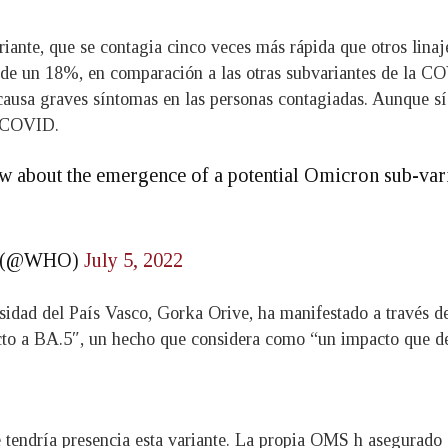
iante, que se contagia cinco veces más rápida que otros linaj
 de un 18%, en comparación a las otras subvariantes de la CO
usa graves síntomas en las personas contagiadas. Aunque sí 
a COVID.
 about the emergence of a potential Omicron sub-vari
O) (@WHO)
July 5, 2022
sidad del País Vasco, Gorka Orive, ha manifestado a través de
cto a BA.5″, un hecho que considera como “un impacto que debe
ue tendría presencia esta variante. La propia OMS h asegurado