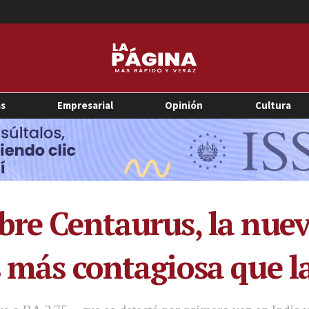
as
Empresarial
Opinión
Cultura
bre Centaurus, la nuev
s más contagiosa que 