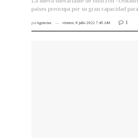
La nueva subvariante de ómicron –centaurus
países preocupa por su gran capacidad para
1
por
Agencias
viernes, 8 julio 2022 7:45 AM