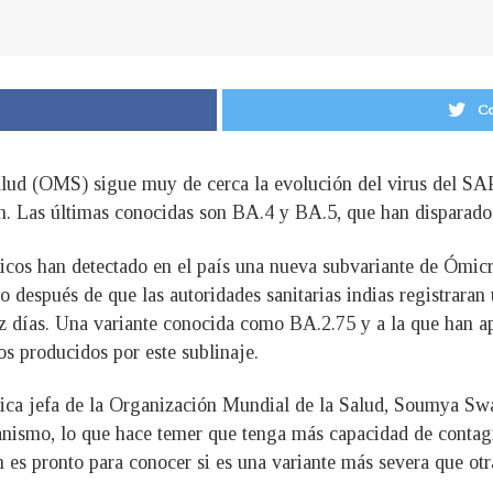
Co
lud (OMS) sigue muy de cerca la evolución del virus del SA
n. Las últimas conocidas son BA.4 y BA.5, que han disparado 
ficos han detectado en el país una nueva subvariante de Ómicr
lo después de que las autoridades sanitarias indias registrara
iez días. Una variante conocida como BA.2.75 y a la que han 
os producidos por este sublinaje.
tífica jefa de la Organización Mundial de la Salud, Soumya S
ganismo, lo que hace temer que tenga más capacidad de contag
n es pronto para conocer si es una variante más severa que ot