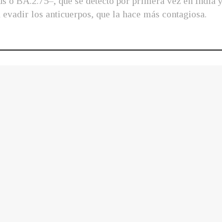
 o BA.2.75–, que se detectó por primera vez en India y
 evadir los anticuerpos, que la hace más contagiosa.