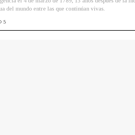
igencia el 4 de marzo de 1789, 13 años después de la In
gua del mundo entre las que continúan vivas.
5