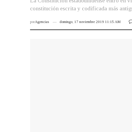
La Constitución estadounidense entró en v
constitución escrita y codificada más anti
por
Agencias
domingo, 17 noviembre 2019 11:15 AM