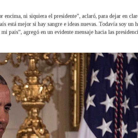
or encima, ni siquiera el presidente”, aclaró, para dejar en cl
país está mejor si hay sangre e ideas nuevas. Todavía soy un 
mi país”, agregó en un evidente mensaje hacia las presidenci