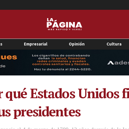
as
Empresarial
Opinión
Cultura
r qué Estados Unidos f
us presidentes