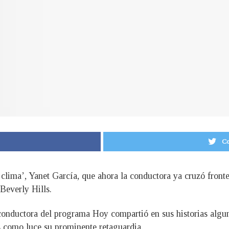
Co
 clima’, Yanet García, que ahora la conductora ya cruzó fronte
Beverly Hills.
 conductora del programa Hoy compartió en sus historias alg
es como luce su prominente retaguardia.