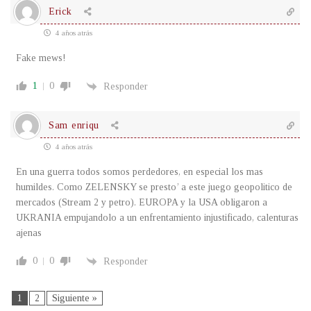
Erick
4 años atrás
Fake mews!
1
0
Responder
Sam enriqu
4 años atrás
En una guerra todos somos perdedores, en especial los mas
humildes. Como ZELENSKY se presto’ a este juego geopolitico de
mercados (Stream 2 y petro). EUROPA y la USA obligaron a
UKRANIA empujandolo a un enfrentamiento injustificado, calenturas
ajenas
0
0
Responder
1
2
Siguiente »