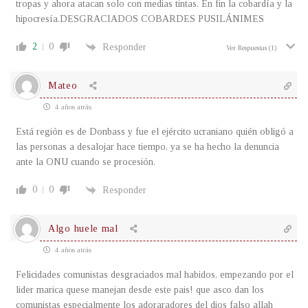
tropas y ahora atacan solo con medias tintas. En fin la cobardía y la
hipocresía.DESGRACIADOS COBARDES PUSILÁNIMES
2
0
Responder
Ver Respuestas
(1)
Mateo
4 años atrás
Está región es de Donbass y fue el ejército ucraniano quién obligó a
las personas a desalojar hace tiempo, ya se ha hecho la denuncia
ante la ONU cuando se procesión.
0
0
Responder
Algo huele mal
4 años atrás
Felicidades comunistas desgraciados mal habidos, empezando por el
lider marica quese manejan desde este pais! que asco dan los
comunistas especialmente los adoraradores del dios falso allah