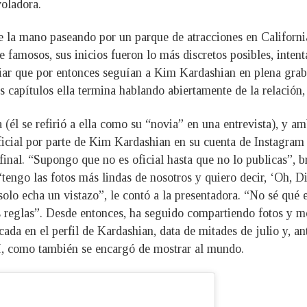
oladora.
 la mano paseando por un parque de atracciones en California
 famosos, sus inicios fueron lo más discretos posibles, intent
liar que por entonces seguían a Kim Kardashian en plena gra
capítulos ella termina hablando abiertamente de la relación, 
a (él se refirió a ella como su “novia” en una entrevista), y 
ficial por parte de Kim Kardashian en su cuenta de Instagram 
n final. “Supongo que no es oficial hasta que no lo publicas”,
tengo las fotos más lindas de nosotros y quiero decir, ‘Oh, D
olo echa un vistazo”, le contó a la presentadora. “No sé qué e
as reglas”. Desde entonces, ha seguido compartiendo fotos y m
icada en el perfil de Kardashian, data de mitades de julio y, a
tí, como también se encargó de mostrar al mundo.