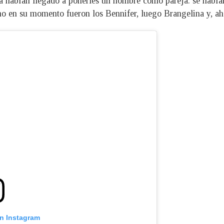
 ya habían llegado a ponerles un nombre como pareja: se había
omo en su momento fueron los Bennifer, luego Brangelina y, ah
on Instagram