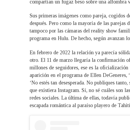
compartían un fugaz beso sobre una alfombra v
Sus primeras imágenes como pareja, cogidos de
después. Pero como la mayoría de las parejas de
tampoco por las cámaras del reality show fami
programa en Hulu. De hecho, según avanzan los 
En febrero de 2022 la relación ya parecía sólid
otro. El 11 de marzo llegaría la confirmación o
millones de seguidores, ese es la oficializació
aparición en el programa de Ellen DeGeneres, “
‘No estés tan desesperada. No publiques tanto, s
que existiera Instagram. Sí, no sé cuáles son l
redes sociales. La última de ellas, todavía publ
escapada romántica al paraíso playero de Tahi