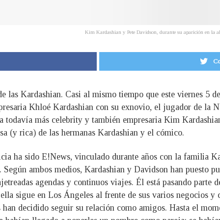
Kim Kardashian y Pete Davidson, durante su aparición en la al
Co
e las Kardashian. Casi al mismo tiempo que este viernes 5 de
presaria Khloé Kardashian con su exnovio, el jugador de la N
 la todavía más celebrity y también empresaria Kim Kardashia
sa (y rica) de las hermanas Kardashian y el cómico.
cia ha sido E!News, vinculado durante años con la familia Ka
e. Según ambos medios, Kardashian y Davidson han puesto pun
ajetreadas agendas y continuos viajes. Él está pasando parte d
la sigue en Los Ángeles al frente de sus varios negocios y 
 han decidido seguir su relación como amigos. Hasta el mome