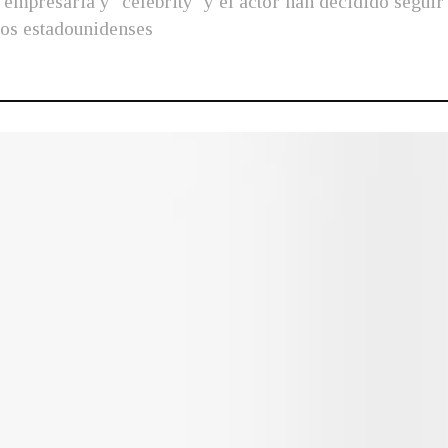
a empresaria y ‘celebrity’ y el actor han decidido segui
ios estadounidenses