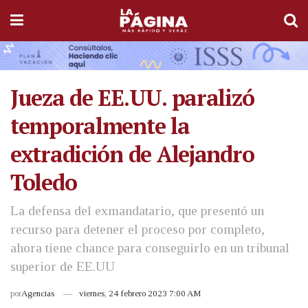
Jueza de EE.UU. paralizó
temporalmente la
extradición de Alejandro
Toledo
La defensa del exmandatario, que presentó un
recurso para detener el proceso por completo,
ahora tiene chance para conseguirlo en un tribunal
superior de EE.UU
por
Agencias
viernes, 24 febrero 2023 7:00 AM