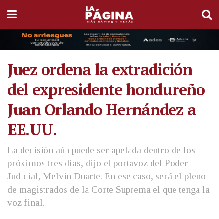
Juez ordena la extradición
del expresidente hondureño
Juan Orlando Hernández a
EE.UU.
La decisión aún puede ser apelada dentro de los
próximos tres días, dijo el portavoz del Poder
Judicial, Melvin Duarte. En ese caso, será el pleno
de magistrados de la Corte Suprema el que tenga la
voz final.