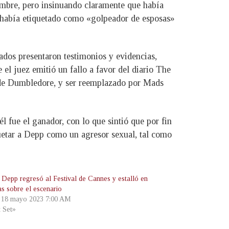
ombre, pero insinuando claramente que había
lo había etiquetado como «golpeador de esposas»
ados presentaron testimonios y evidencias,
el juez emitió un fallo a favor del diario The
s de Dumbledore, y ser reemplazado por Mads
l fue el ganador, con lo que sintió que por fin
uetar a Depp como un agresor sexual, tal como
 Depp regresó al Festival de Cannes y estalló en
as sobre el escenario
, 18 mayo 2023 7:00 AM
t Set»