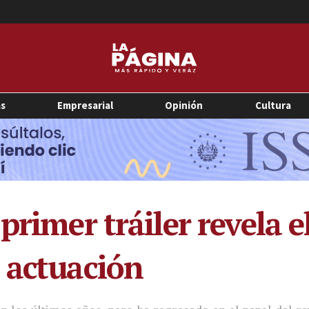
as
Empresarial
Opinión
Cultura
primer tráiler revela e
 actuación