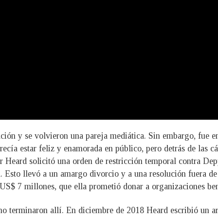
ación y se volvieron una pareja mediática. Sin embargo, fue 
cía estar feliz y enamorada en público, pero detrás de las cá
Heard solicitó una orden de restricción temporal contra Dep
. Esto llevó a un amargo divorcio y a una resolución fuera de
US$ 7 millones, que ella prometió donar a organizaciones bené
 no terminaron allí. En diciembre de 2018 Heard escribió un a