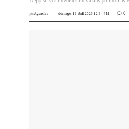
Depp se vio envuelto en varias polémicas e
0
por
Agencias
domingo, 16 abril 2023 12:34 PM