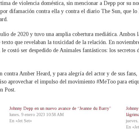
ctima de violencia doméstica, sin mencionar a Depp por su n
 por difamación contra ella y contra el diario The Sun, que 
ard.
 julio de 2020 y tuvo una amplia cobertura mediática. Ambos l
exto que revelaban la toxicidad de la relación. En noviembre 
 le costó ser despedido de Animales fantásticos: los secreto
 contra Amber Heard, y para alegría del actor y de sus fans, é
 quiso aprovechar el impulso del movimiento #MeToo para etiq
n Post.
Johnny Depp en un nuevo avance de “Jeanne du Barry”
Johnny
lunes, 9 enero 2023 10:58 AM
lágrim
En «Jet Set»
jueves
En «Je