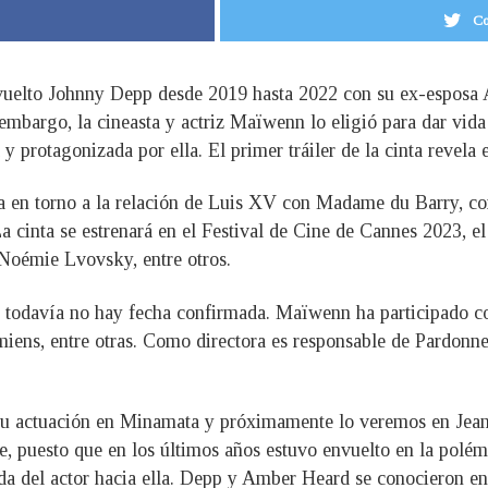
Co
 envuelto Johnny Depp desde 2019 hasta 2022 con su ex-esposa
 embargo, la cineasta y actriz Maïwenn lo eligió para dar vida
a y protagonizada por ella. El primer tráiler de la cinta revela
 en torno a la relación de Luis XV con Madame du Barry, cort
. La cinta se estrenará en el Festival de Cine de Cannes 2023
 Noémie Lvovsky, entre otros.
ro todavía no hay fecha confirmada. Maïwenn ha participado 
miens, entre otras. Como directora es responsable de Pardonne
u actuación en Minamata y próximamente lo veremos en Jeanne
e, puesto que en los últimos años estuvo envuelto en la polém
nda del actor hacia ella. Depp y Amber Heard se conocieron e