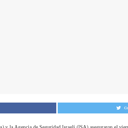
Co
és) y la Agencia de Seguridad Israelí (ISA) aseguraron el vi