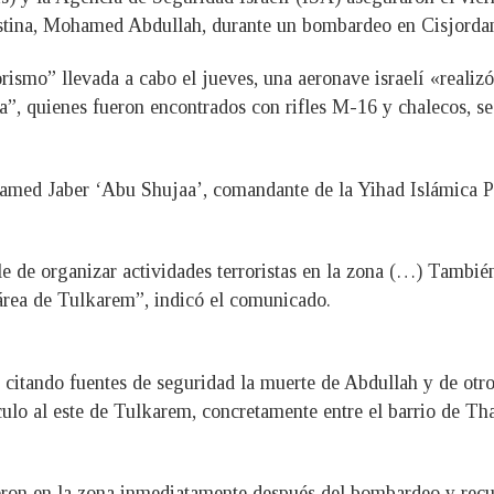
estina, Mohamed Abdullah, durante un bombardeo en Cisjorda
rismo” llevada a cabo el jueves, una aeronave israelí «realiz
a”, quienes fueron encontrados con rifles M-16 y chalecos, s
hamed Jaber ‘Abu Shujaa’, comandante de la Yihad Islámica P
e de organizar actividades terroristas en la zona (…) También
área de Tulkarem”, indicó el comunicado.
 citando fuentes de seguridad la muerte de Abdullah y de ot
culo al este de Tulkarem, concretamente entre el barrio de T
pieron en la zona inmediatamente después del bombardeo y rec