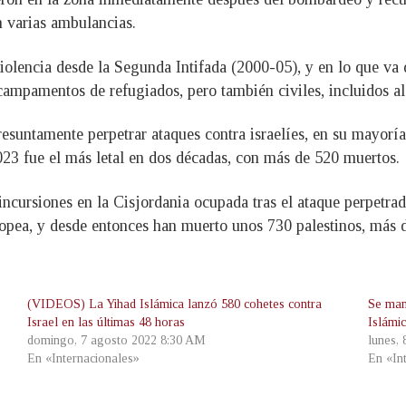
n varias ambulancias.
iolencia desde la Segunda Intifada (2000-05), y en lo que va
s campamentos de refugiados, pero también civiles, incluidos 
resuntamente perpetrar ataques contra israelíes, en su mayorí
023 fue el más letal en dos décadas, con más de 520 muertos.
es incursiones en la Cisjordania ocupada tras el ataque perpetr
opea, y desde entonces han muerto unos 730 palestinos, más 
(VIDEOS) La Yihad Islámica lanzó 580 cohetes contra
Se mant
Israel en las últimas 48 horas
Islámic
domingo, 7 agosto 2022 8:30 AM
lunes,
En «Internacionales»
En «In