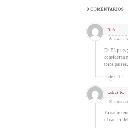
9
COMENTARIOS
Rick
6 años atrá
En EL pais, 
consideran m
toros paises
4
-
Lukas R.
6 años atrá
Ya nadie tem
el cancer de