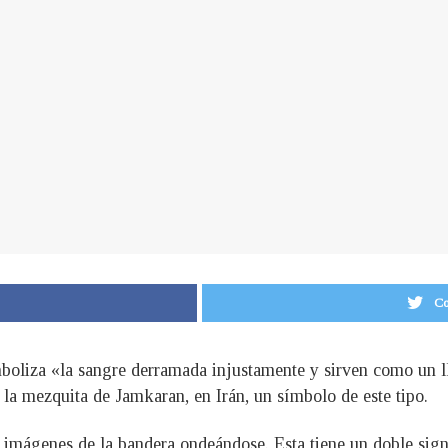
Co
simboliza «la sangre derramada injustamente y sirven como un
 la mezquita de Jamkaran, en Irán, un símbolo de este tipo.
las imágenes de la bandera ondeándose. Esta tiene un doble sign