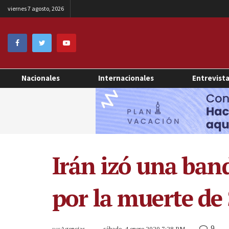
viernes 7 agosto, 2026
Nacionales
Internacionales
Entrevist
Irán izó una ban
por la muerte de
9
por
Agencias
sábado, 4 enero 2020 7:28 PM