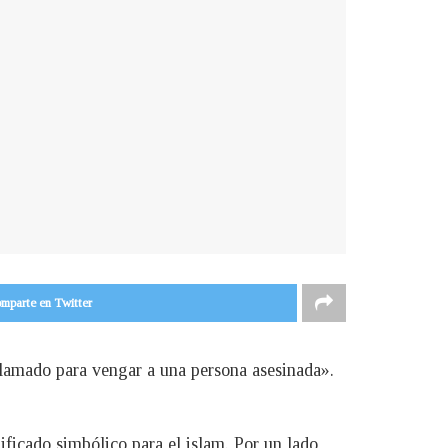
mparte en Twitter
 llamado para vengar a una persona asesinada».
ificado simbólico para el islam. Por un lado,