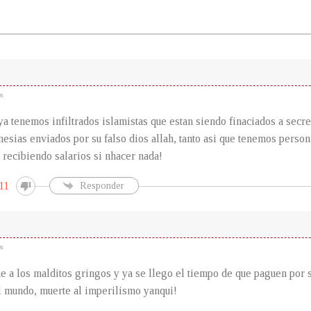
s
ya tenemos infiltrados islamistas que estan siendo finaciados a secre
esias enviados por su falso dios allah, tanto asi que tenemos perso
, recibiendo salarios si nhacer nada!
11
Responder
s
e a los malditos gringos y ya se llego el tiempo de que paguen por
l mundo, muerte al imperilismo yanqui!