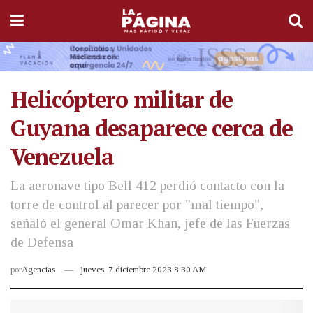
Helicóptero militar de
Guyana desaparece cerca de
Venezuela
La aeronave tipo Bell 412 perdió contacto con la
torre de control al parecer por "mal tiempo",
señaló el general Omar Khan, jefe de las Fuerzas
de Defensa
por
Agencias
jueves, 7 diciembre 2023 8:30 AM