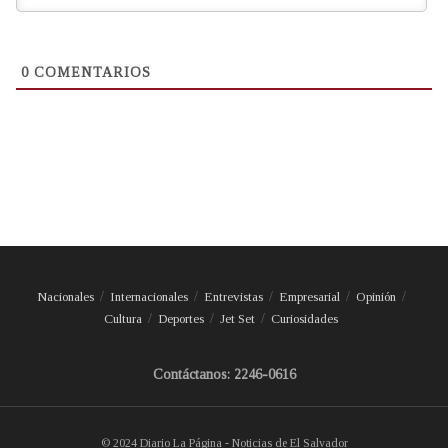
0
COMENTARIOS
Nacionales
Internacionales
Entrevistas
Empresarial
Opinión
Cultura
Deportes
Jet Set
Curiosidades
Contáctanos: 2246-0616
© 2024 Diario La Página - Noticias de El Salvador