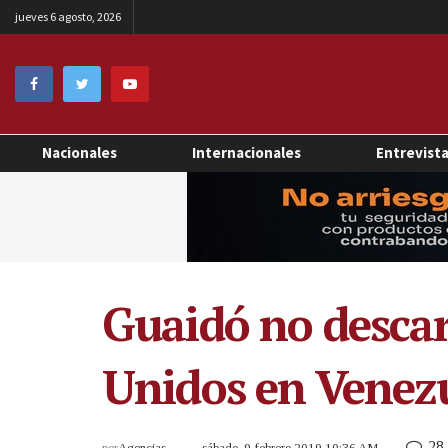
jueves 6 agosto, 2026
Nacionales
Internacionales
Entrevist
Guaidó no descar
Unidos en Venez
28
por
Agencias
sábado, 9 febrero 2019 10:36 AM