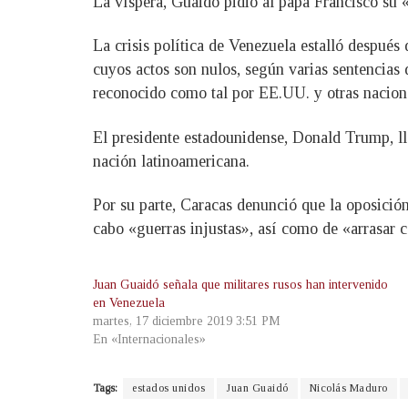
La víspera, Guaidó pidió al papa Francisco su «
La crisis política de Venezuela estalló despu
cuyos actos son nulos, según varias sentencias
reconocido como tal por EE.UU. y otras nacion
El presidente estadounidense, Donald Trump, lle
nación latinoamericana.
Por su parte, Caracas denunció que la oposici
cabo «guerras injustas», así como de «arrasar 
Juan Guaidó señala que militares rusos han intervenido
en Venezuela
martes, 17 diciembre 2019 3:51 PM
En «Internacionales»
Tags:
estados unidos
Juan Guaidó
Nicolás Maduro