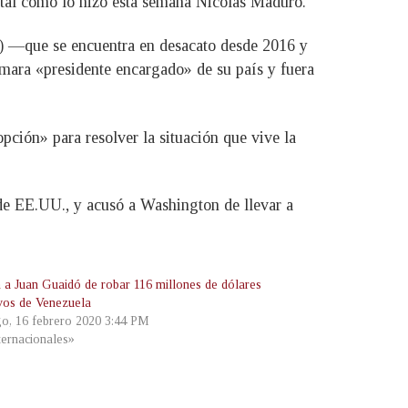
, tal como lo hizo esta semana Nicolás Maduro.
N) —que se encuentra en desacato desde 2016 y
amara «presidente encargado» de su país y fuera
pción» para resolver la situación que vive la
de EE.UU., y acusó a Washington de llevar a
 a Juan Guaidó de robar 116 millones de dólares
ivos de Venezuela
o, 16 febrero 2020 3:44 PM
ternacionales»