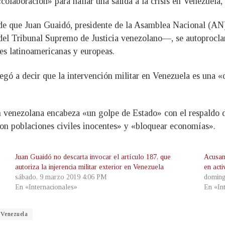
colaboración» para hallar una salida a la crisis en Venezuela
és de que Juan Guaidó, presidente de la Asamblea Nacional (A
 del Tribunal Supremo de Justicia venezolano—, se autoprocl
es latinoamericanas y europeas.
gó a decir que la intervención militar en Venezuela es una «o
ón venezolana encabeza «un golpe de Estado» con el respaldo 
con poblaciones civiles inocentes» y «bloquear economías».
Juan Guaidó no descarta invocar el artículo 187, que
Acusan
autoriza la injerencia militar exterior en Venezuela
en act
sábado, 9 marzo 2019 4:06 PM
doming
En «Internacionales»
En «In
Venezuela