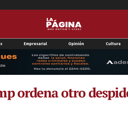
as
Empresarial
Opinión
Cultura
p ordena otro despid