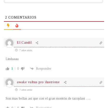
2
COMENTARIOS
El Candil
7 años atrás
Lindaaaa
1
0
Responder
awake vultus pro ilustrione
7 años atrás
Son mas bellas asi que con el gran montòn de tacoplast ….