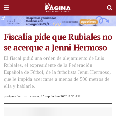
Fiscalía pide que Rubiales no
se acerque a Jenni Hermoso
El fiscal pidió una orden de alejamiento de Luis
Rubiales, el expresidente de la Federación
Española de Fútbol, ​​de la futbolista Jenni Hermoso,
que le impida acercarse a menos de 500 metros de
ella y hablarle.
por
Agencias
viernes, 15 septiembre 2023 8:30 AM