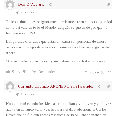
Don D`Averga.
8 años atrás
Típico actitud de estos ignorantes mexicanos creen que su vulgaridad
como pai vale en todo el Mundo, después se quejan de por que no
los quieren en USA.
Los pinches charrudos que están en Rusia son personas de dinero
pero sin ningún tipo de educacion, como se dice burros cargados de
dinero.
Que se queden en su mexico y sus patanadas machistas vulgares.
0
0
Responder
Ver Respuestas
(2)
Corrupto diputado ARENERO en el partido.
8 años atrás
No es cierto! cuando los Mejicanos cantaban y ya lo vez y ya lo vez
hay ta un corrupto ya lo vez. Era para el diputado arenero Carlos
Reyes que se fue con gastos y viáticos de la AL, abandonando su