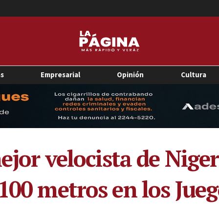
as
Empresarial
Opinión
Cultura
mejor velocista de Nige
 100 metros en los Jue