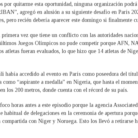
dos por quitarme esta oportunidad, ninguna organización po
”, agregó en alusión a su siguiente desafío en París 2024
s, pero recién debería aparecer este domingo si finalmente c
 primera vez que tiene un conflicto con las autoridades naciona
os últimos Juegos Olímpicos no pude competir porque AFN, 
 atletas fueran evaluados, lo que hizo que 14 atletas de Nige
ili había accedido al evento en París como poseedora del títu
da como “aspirante a medalla” en Nigeria, que hasta el momen
en los 200 metros, donde cuenta con el récord de su país.
 foco horas antes a este episodio porque la agencia Associate
le habitual de delegaciones en la ceremonia de apertura porqu
compartida con Niger y Noruega. Esto los llevó a retirarse ha