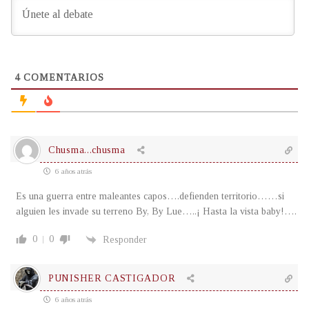
4
COMENTARIOS
Chusma...chusma
6 años atrás
Es una guerra entre maleantes capos….defienden territorio……si
alguien les invade su terreno By, By Lue…..¡ Hasta la vista baby!….
0
0
Responder
PUNISHER CASTIGADOR
6 años atrás