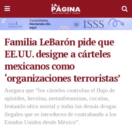
Familia LeBarón pide que
EE.UU. designe a cárteles
mexicanos como
‘organizaciones terroristas’
Asegura que “los cárteles controlan el flujo de
opioides, heroína, metanfetaminas, cocaína,
fentanilo ultra mortal y todas las demás drogas
ilegales que se introducen de contrabando a los
Estados Unidos desde México”.