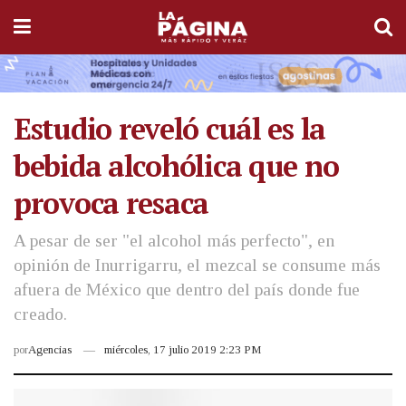
Estudio reveló cuál es la
bebida alcohólica que no
provoca resaca
A pesar de ser "el alcohol más perfecto", en
opinión de Inurrigarru, el mezcal se consume más
afuera de México que dentro del país donde fue
creado.
por
Agencias
miércoles, 17 julio 2019 2:23 PM