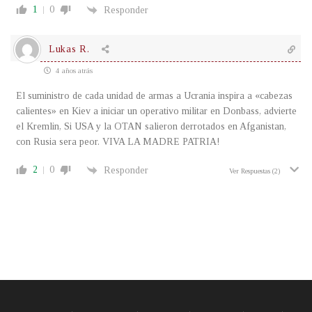
1
0
Responder
Lukas R.
4 años atrás
El suministro de cada unidad de armas a Ucrania inspira a «cabezas
calientes» en Kiev a iniciar un operativo militar en Donbass, advierte
el Kremlin, Si USA y la OTAN salieron derrotados en Afganistan,
con Rusia sera peor. VIVA LA MADRE PATRIA!
2
0
Responder
Ver Respuestas
(2)