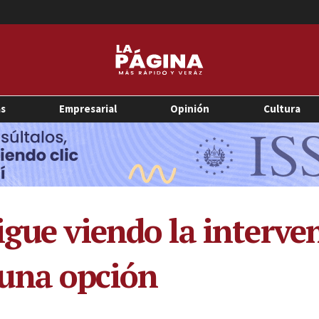
as
Empresarial
Opinión
Cultura
igue viendo la interve
una opción