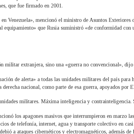
nes, que fue firmado en 2001.
 en Venezuela», mencionó el ministro de Asuntos Exteriores 
a al equipamiento» que Rusia suministró «de conformidad con u
ón militar extranjera, sino una «guerra no convencional», dij
ación de alerta» a todas las unidades militares del país para h
ma derecha nacional, como parte de esa guerra, apoyados por 
 unidades militares. Máxima inteligencia y contrainteligencia.
ionó los apagones masivos que interrumpieron en marzo las ac
cios de telefonía, internet, agua y transporte colectivo en ca
e debió a ataques cibernéticos y electromagnéticos, además de