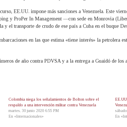
 curso, EE.UU. impone más sanciones a Venezuela. Este vierne
ipping y ProPer In Management —con sede en Monrovia (Liberi
ela y el transporte de crudo de ese país a Cuba en el buque D
rcaciones en las que estima «tiene interés» la petrolera est
rimeros de año contra PDVSA y a la entrega a Guaidó de los a
Colombia niega los señalamientos de Bolton sobre el
EE.UU. 
respaldo a una intervención militar contra Venezuela
Venezu
martes, 30 junio 2020 6:55 PM
sábado
En «Internacionales»
En «In