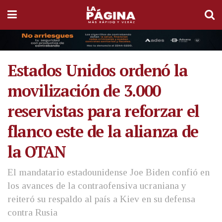
Estados Unidos ordenó la
movilización de 3.000
reservistas para reforzar el
flanco este de la alianza de
la OTAN
El mandatario estadounidense Joe Biden confió en
los avances de la contraofensiva ucraniana y
reiteró su respaldo al país a Kiev en su defensa
contra Rusia