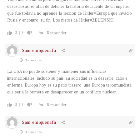
desastrosas, el afan de detener la historia decadente de un imperio
que fue todavia no aprende la leccion de Hitler=Europa que invadio
Rusia y encontro’ su fin. Los nietos de Hitler=ZELENSKI
0
0
Responder
Sam enriquenafa
3 años atrás
La USA no puede sostener y mantener sus influencias
internacionales, includo su pais, su sociedad es in desastre, caos e
enferma. Europa hoy es su patio trasero, una Europa tercemundista
que seria la primera en desaparecer en un conflicto nuclear…
0
0
Responder
Sam enriquenafa
3 años atrás