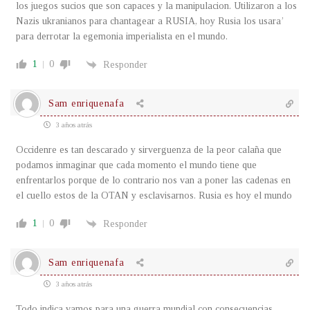
los juegos sucios que son capaces y la manipulacion. Utilizaron a los
Nazis ukranianos para chantagear a RUSIA, hoy Rusia los usara’
para derrotar la egemonia imperialista en el mundo.
1
0
Responder
Sam enriquenafa
3 años atrás
Occidenre es tan descarado y sirverguenza de la peor calaña que
podamos inmaginar que cada momento el mundo tiene que
enfrentarlos porque de lo contrario nos van a poner las cadenas en
el cuello estos de la OTAN y esclavisarnos. Rusia es hoy el mundo
1
0
Responder
Sam enriquenafa
3 años atrás
Todo indica vamos para una guerra mundial con consecuencias