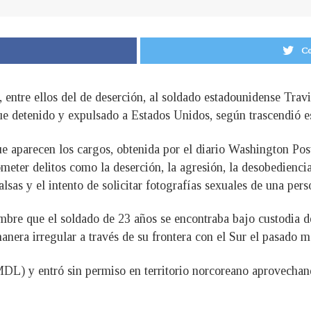
Co
s, entre ellos del de deserción, al soldado estadounidense Tra
ue detenido y expulsado a Estados Unidos, según trascendió e
 aparecen los cargos, obtenida por el diario Washington Post
meter delitos como la deserción, la agresión, la desobediencia
alsas y el intento de solicitar fotografías sexuales de una per
bre que el soldado de 23 años se encontraba bajo custodia d
anera irregular a través de su frontera con el Sur el pasado me
) y entró sin permiso en territorio norcoreano aprovechando u