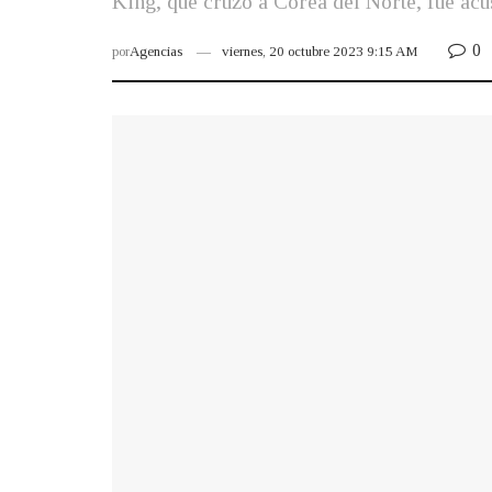
King, que cruzó a Corea del Norte, fue ac
0
por
Agencias
viernes, 20 octubre 2023 9:15 AM