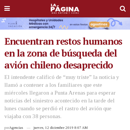
Encuentran restos humanos
en la zona de búsqueda del
avión chileno desaprecido
El intendente calificó de “muy triste” la noticia y
llamó a contener a los familiares que este
miércoles llegaron a Punta Arenas para esperar
noticias del siniestro acontecido en la tarde del
lunes cuando se perdió el rastro del avión que
viajaba con 38 personas.
por
Agencias
jueves, 12 diciembre 2019 8:07 AM