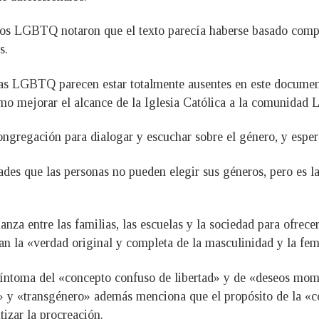
ólicos LGBTQ notaron que el texto parecía haberse basado comp
s.
onas LGBTQ parecen estar totalmente ausentes en este documen
cómo mejorar el alcance de la Iglesia Católica a la comunida
ngregación para dialogar y escuchar sobre el género, y esper
ades que las personas no pueden elegir sus géneros, pero es l
nza entre las familias, las escuelas y la sociedad para ofrec
dan la «verdad original y completa de la masculinidad y la fe
síntoma del «concepto confuso de libertad» y de «deseos mome
 y «transgénero» además menciona que el propósito de la «c
izar la procreación.