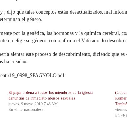
, dijo que tales conceptos están desactualizados, mal infor
determinan el género.
nte por la genética, las hormonas y la química cerebral, cosa
e no elige su género, como afirma el Vaticano, lo descubren 
ería alentar este proceso de descubrimiento, diciendo que es 
os ha creado».
cumenti/19_0998_SPAGNOLO.pdf
El papa ordena a todos los miembros de la iglesia
(Cober
denunciar de inmediato abusos sexuales
Romero
jueves, 9 mayo 2019 7:48 AM
Tambi
En «Internacionales»
vierne
En «Na