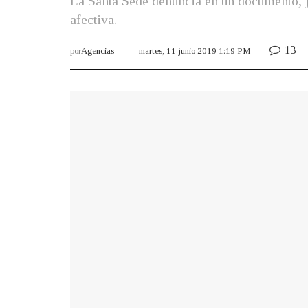
La Santa Sede denuncia en un documento, j
afectiva.
13
por
Agencias
martes, 11 junio 2019 1:19 PM