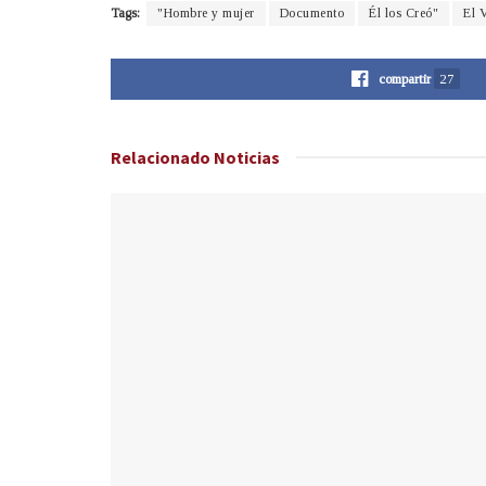
Tags:
"Hombre y mujer
Documento
Él los Creó"
El 
compartir
27
Relacionado
Noticias