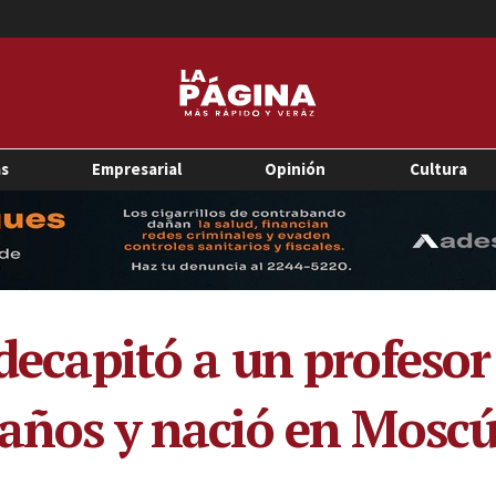
as
Empresarial
Opinión
Cultura
 decapitó a un profesor
8 años y nació en Mosc