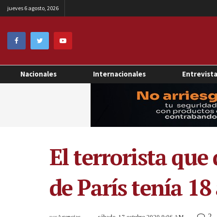
jueves 6 agosto, 2026
Nacionales
Internacionales
Entrevist
El terrorista que
de París tenía 1
2
por
Agencias
sábado, 17 octubre 2020 9:06 AM