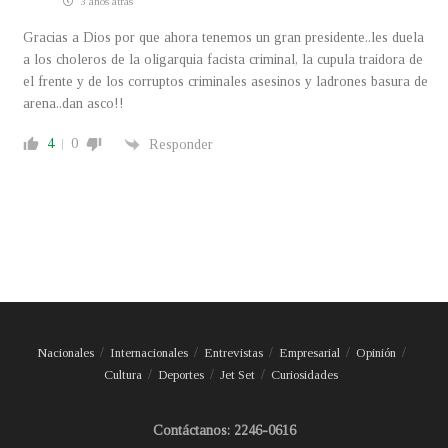
3 años atrás
Gracias a Dios por que ahora tenemos un gran presidente..les duela
a los choleros de la oligarquia facista criminal, la cupula traidora de
el frente y de los corruptos criminales asesinos y ladrones basura de
arena..dan asco!!
4
0
Responder
Nacionales
Internacionales
Entrevistas
Empresarial
Opinión
Cultura
Deportes
Jet Set
Curiosidades
Contáctanos: 2246-0616