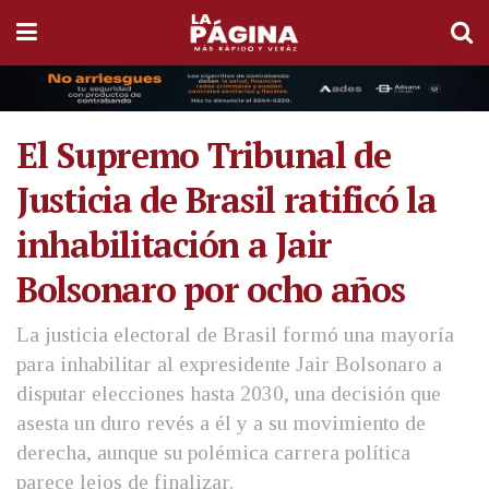
El Supremo Tribunal de
Justicia de Brasil ratificó la
inhabilitación a Jair
Bolsonaro por ocho años
La justicia electoral de Brasil formó una mayoría
para inhabilitar al expresidente Jair Bolsonaro a
disputar elecciones hasta 2030, una decisión que
asesta un duro revés a él y a su movimiento de
derecha, aunque su polémica carrera política
parece lejos de finalizar.