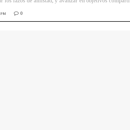
ar los lazos de amistad, y avanzar en objetivos compart
0
0 PM