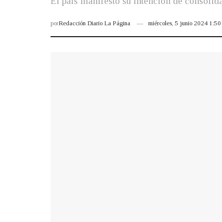
El país manifestó su intención de consolid
por
Redacción Diario La Página
miércoles, 5 junio 2024 1:5