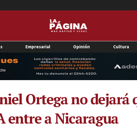
as
Empresarial
Opinión
Cultura
niel Ortega no dejará 
A entre a Nicaragua