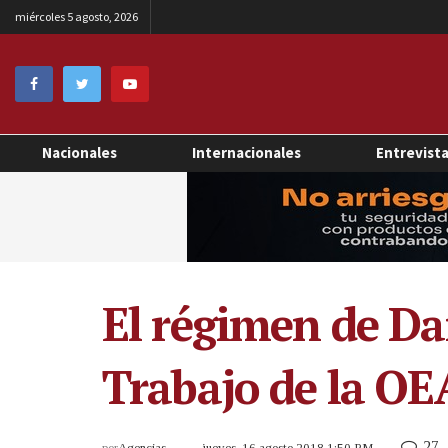
miércoles 5 agosto, 2026
Nacionales
Internacionales
Entrevist
El régimen de Da
Trabajo de la OE
27
por
Agencias
jueves, 16 agosto 2018 1:50 PM