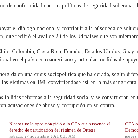
ión de conformidad con sus políticas de seguridad soberana, d
yar el diálogo nacional y contribuir a la búsqueda de solucio
n, que recibió el aval de 20 de los 34 países que son miembr
 Chile, Colombia, Costa Rica, Ecuador, Estados Unidos, Guaya
cional en el país centroamericano y articular medidas de apoy
mergida en una crisis sociopolítica que ha dejado, según dif
 las víctimas en 198, convirtiéndose así en la más sangrienta
s fallidas reformas a la seguridad social y se convirtieron en
con acusaciones de abuso y corrupción en su contra.
Nicaragua: la oposición pidió a la OEA que suspenda el
OEA co
derecho de participación del régimen de Ortega
Democr
sábado, 27 noviembre 2021 8:33 AM
jueves