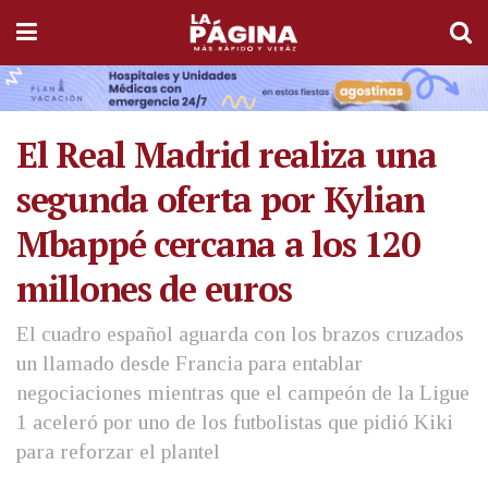
El Real Madrid realiza una
segunda oferta por Kylian
Mbappé cercana a los 120
millones de euros
El cuadro español aguarda con los brazos cruzados
un llamado desde Francia para entablar
negociaciones mientras que el campeón de la Ligue
1 aceleró por uno de los futbolistas que pidió Kiki
para reforzar el plantel