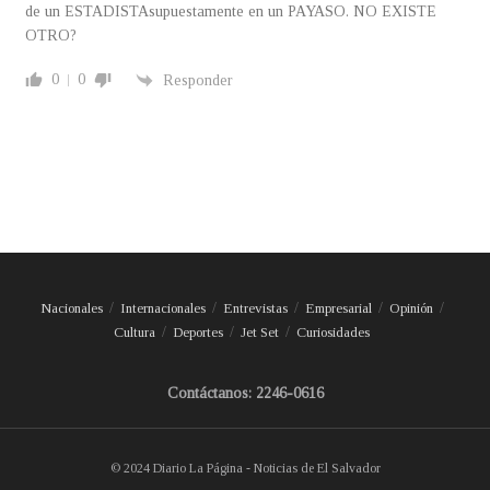
de un ESTADISTAsupuestamente en un PAYASO. NO EXISTE
OTRO?
0
0
Responder
Nacionales
Internacionales
Entrevistas
Empresarial
Opinión
Cultura
Deportes
Jet Set
Curiosidades
Contáctanos: 2246-0616
© 2024 Diario La Página - Noticias de El Salvador