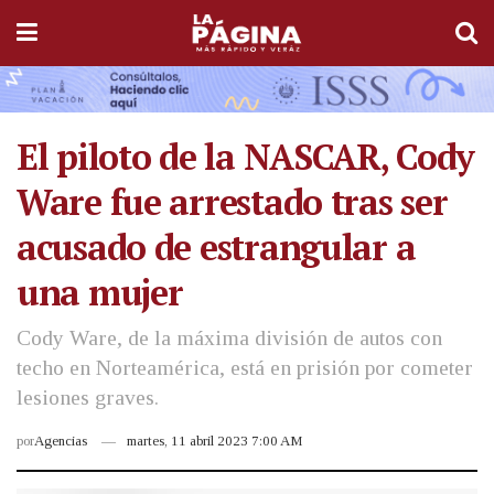
El piloto de la NASCAR, Cody
Ware fue arrestado tras ser
acusado de estrangular a
una mujer
Cody Ware, de la máxima división de autos con
techo en Norteamérica, está en prisión por cometer
lesiones graves.
por
Agencias
martes, 11 abril 2023 7:00 AM