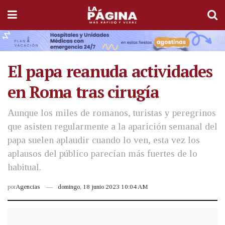
El papa reanuda actividades
en Roma tras cirugía
Aunque los miles de romanos, turistas y peregrinos
que asisten regularmente a la aparición semanal del
papa suelen aplaudir cuando lo ven, esta vez los
aplausos del público parecían más fuertes de lo
habitual.
por
Agencias
domingo, 18 junio 2023 10:04 AM