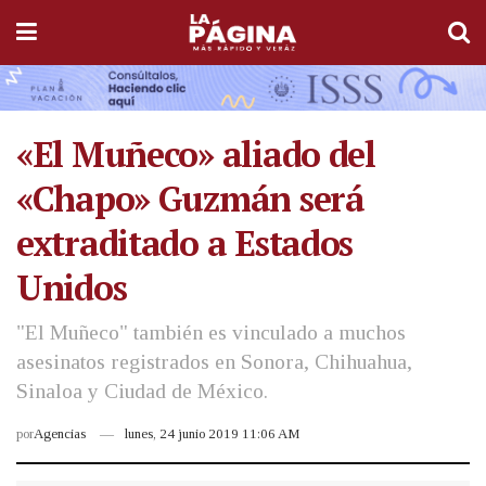
«El Muñeco» aliado del
«Chapo» Guzmán será
extraditado a Estados
Unidos
"El Muñeco" también es vinculado a muchos
asesinatos registrados en Sonora, Chihuahua,
Sinaloa y Ciudad de México.
por
Agencias
lunes, 24 junio 2019 11:06 AM