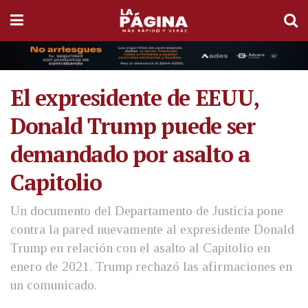
El expresidente de EEUU,
Donald Trump puede ser
demandado por asalto a
Capitolio
Un documento del Departamento de Justicia pone
contra la pared nuevamente al expresidente Donald
Trump en relación con el asalto al Capitolio en
enero de 2021. Trump rechazó las afirmaciones en
un comunicado.