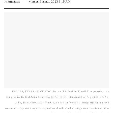
por
Agencias
viernes, 3 marzo 2023 9:15 AM
DALLAS, TEXAS - AUGUST 06: Former U.S. President Donald Trump speaks at the
Conservative Political Action Conference (CPAC) at the Hilton Anatole on August 06, 2022 in
Dallas, Texas. CPAC began in 1974, and is a conference that brings together and hosts
conservative organizations, activists, and world leaders in discussing current events and future