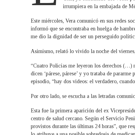
irrumpiera en la embajada de Mé
Este miércoles, Vera comunicó en sus redes soc
informó que se encontraba en huelga de hambre
me dio la dignidad de ser un perseguido polític
Asimismo, relató lo vivido la noche del viernes
“Cuatro Policías me leyeron los derechos (…) 
dicen ‘párese, párese’ y yo trataba de pararme
episodio, “hay dos videos: el verdadero, cuando
Por otro lado, se escucha a las letradas comunica
Esta fue la primera aparición del ex Vicepresid
centro de salud cercano. Según el Servicio Pen
provistos durante las últimas 24 horas”, que re
lo atribuye a una posible sobredosis de medica