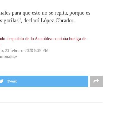
ales para que esto no se repita, porque es
os gorilas”, declaró López Obrador.
do despedido de la Asamblea continúa huelga de
e
o, 23 febrero 2020 9:39 PM
cionales»
Tweet