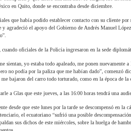
xico en Quito, donde se encontraba desde diciembre.
iales que había podido establecer contacto con su cliente por
 y agradeció el apoyo del Gobierno de Andrés Manuel López O
o”.
, cuando oficiales de la Policía ingresaron en la sede diplom
me sientan, yo estaba todo apaleado, me ponen nuevamente a
 pero no podía por la paliza que me habían dado”, comenzó dic
 me bajaron del carro todo torturado, como en la época de la 
rle a Glas que este jueves, a las 16:00 horas tendrá una audien
ente desde que este lunes por la tarde se descompensó en la c
itenciario, el ecuatoriano “sufrió una posible descompensació
spaldan sus dichos de este miércoles, sobre la huelga de hambre
mentos.