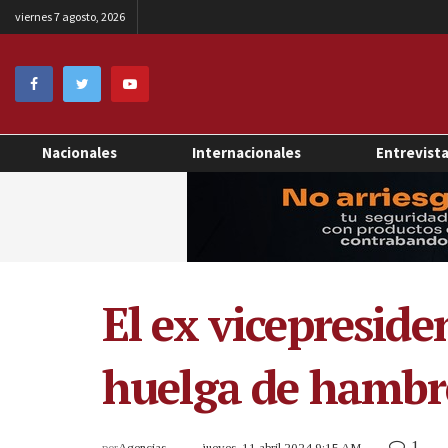
viernes 7 agosto, 2026
Nacionales
Internacionales
Entrevist
El ex vicepresid
huelga de hambre
1
por
Agencias
jueves, 11 abril 2024 9:15 AM