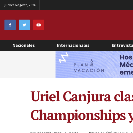
jueves 6 agosto, 2026
Nacionales
Internacionales
Entrevist
Uriel Canjura cla
Championships y 
por
Redacción Diario La Página
jueves, 11 abril 2024 9:45 