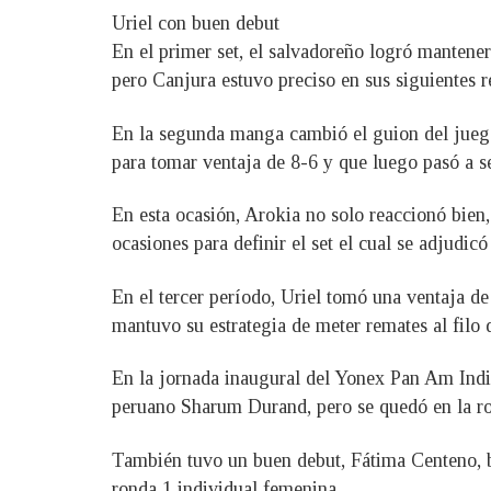
Uriel con buen debut
En el primer set, el salvadoreño logró mantener
pero Canjura estuvo preciso en sus siguientes r
En la segunda manga cambió el guion del juego 
para tomar ventaja de 8-6 y que luego pasó a s
En esta ocasión, Arokia no solo reaccionó bien,
ocasiones para definir el set el cual se adjudic
En el tercer período, Uriel tomó una ventaja d
mantuvo su estrategia de meter remates al filo d
En la jornada inaugural del Yonex Pan Am Indi
peruano Sharum Durand, pero se quedó en la ro
También tuvo un buen debut, Fátima Centeno, b
ronda 1 individual femenina.