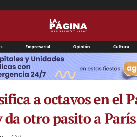
as
Empresarial
Opinión
Cultura
sifica a octavos en el
da otro pasito a París
0
AM