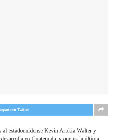
mparte en Twitter
ts al estadounidense Kevin Arokia Walter y
esarrolla en Guatemala, y que es la última