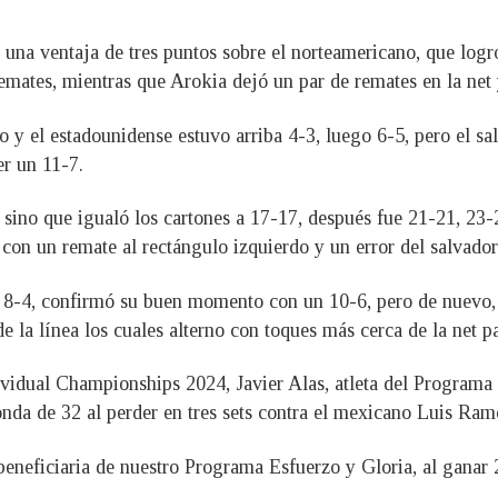
 una ventaja de tres puntos sobre el norteamericano, que logr
emates, mientras que Arokia dejó un par de remates en la net 
y el estadounidense estuvo arriba 4-3, luego 6-5, pero el s
er un 11-7.
 sino que igualó los cartones a 17-17, después fue 21-21, 23-
ó con un remate al rectángulo izquierdo y un error del salvado
e 8-4, confirmó su buen momento con un 10-6, pero de nuevo, 
e la línea los cuales alterno con toques más cerca de la net pa
vidual Championships 2024, Javier Alas, atleta del Programa 
nda de 32 al perder en tres sets contra el mexicano Luis Ram
eneficiaria de nuestro Programa Esfuerzo y Gloria, al ganar 