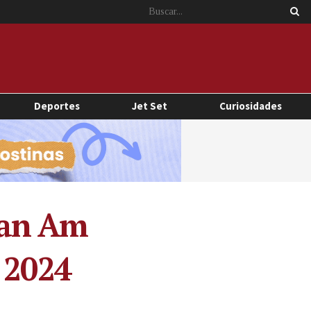
Deportes
Jet Set
Curiosidades
 Pan Am
 2024