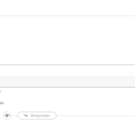
s
as
Responder