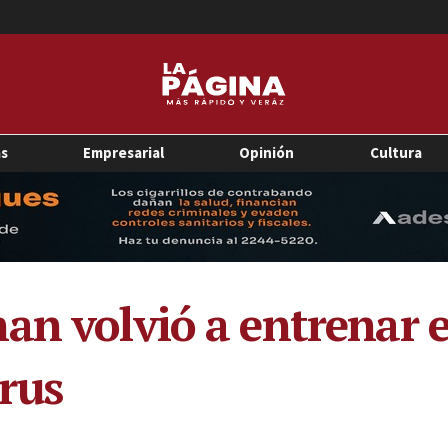
as
Empresarial
Opinión
Cultura
an volvió a entrenar e
irus