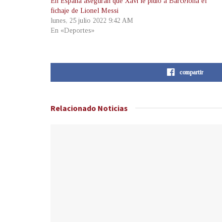
En España aseguran que Xavi le pidió a Barcelona el
fichaje de Lionel Messi
lunes, 25 julio 2022 9:42 AM
En «Deportes»
compartir
Relacionado
Noticias