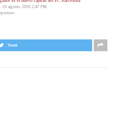
ugador es el nuevo capitán del FC Barcelona
s, 10 agosto 2018 2:47 PM
portes»
Tweet