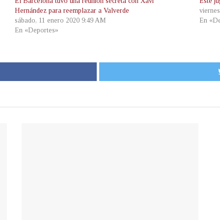
El Barcelona tuvo una reunión secreta con Xavi
Este j
Hernández para reemplazar a Valverde
vierne
sábado, 11 enero 2020 9:49 AM
En «De
En «Deportes»