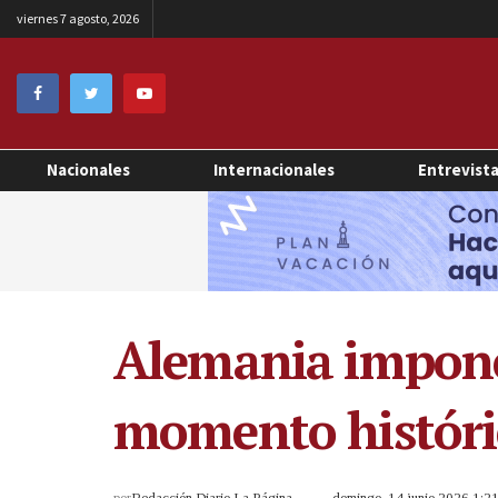
viernes 7 agosto, 2026
Nacionales
Internacionales
Entrevist
Alemania impone 
momento históri
por
Redacción Diario La Página
domingo, 14 junio 2026 1: