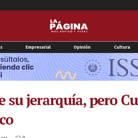
as
Empresarial
Opinión
Cultura
su jerarquía, pero Cu
co
0
21 PM