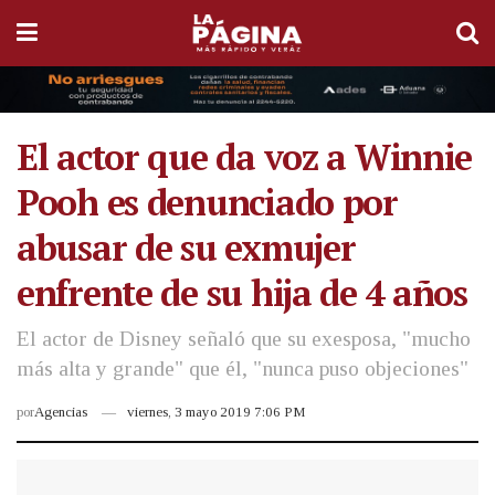
El actor que da voz a Winnie
Pooh es denunciado por
abusar de su exmujer
enfrente de su hija de 4 años
El actor de Disney señaló que su exesposa, "mucho
más alta y grande" que él, "nunca puso objeciones"
por
Agencias
viernes, 3 mayo 2019 7:06 PM