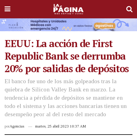
EEUU: La acción de First
Republic Bank se derrumba
20% por salidas de depósitos
El banco fue uno de los más golpeados tras la
quiebra de Silicon Valley Bank en marzo. La
tendencia a pérdida de depósitos se mantiene en
todo el sistema y las acciones bancarias tienen un
desempeño peor al del resto del mercado
por
Agencias
martes, 25 abril 2023 10:37 AM