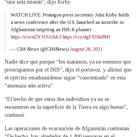
“una sola misión”, dijo Kirby.
WATCH LIVE: Pentagon press secretary John Kirby holds
a news conference after the U.S. launched an airstrike in
Afghanistan targeting an ISIS-K planner.
https://t.co/nDYJUUckK3
https://t.co/dgFXlSkfNH
— CBS News (@CBSNews)
August 28, 2021
Nadie dice que porque “los matamos, ya no tenemos que
preocuparnos por el ISIS”, dijo el portavoz, y afirmó que
el ejército estadounidense sigue “concentrado” en esta
“amenaza aún activa”.
“El hecho de que estos dos individuos ya no se
encuentren en la superficie de la Tierra es algo bueno”,
continuó.
Las operaciones de evacuación de Afganistán continúan.
“De hecho, hay alrededor de 1.400 personas en el