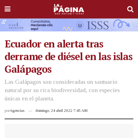
Ecuador en alerta tras
derrame de diésel en las islas
Galápagos
Las Galápagos son consideradas un santuario
natural por su rica biodiversidad, con especies
únicas en el planeta.
por
Agencias
domingo, 24 abril 2022 7:45 AM