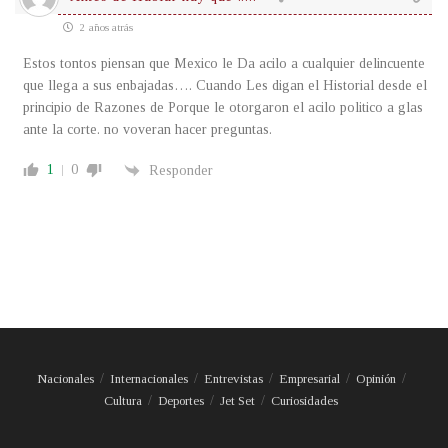
2 años atrás
Estos tontos piensan que Mexico le Da acilo a cualquier delincuente
que llega a sus enbajadas…. Cuando Les digan el Historial desde el
principio de Razones de Porque le otorgaron el acilo politico a glas
ante la corte. no voveran hacer preguntas.
1
0
Responder
Nacionales
Internacionales
Entrevistas
Empresarial
Opinión
Cultura
Deportes
Jet Set
Curiosidades