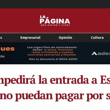
as
Empresarial
Opinión
Cultura
edirá la entrada a E
no puedan pagar por s