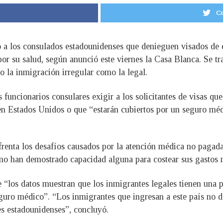
Co
a los consulados estadounidenses que denieguen visados de en
or su salud, según anunció este viernes la Casa Blanca. Se 
to la inmigración irregular como la legal.
 funcionarios consulares exigir a los solicitantes de visas qu
 en Estados Unidos o que “estarán cubiertos por un seguro mé
frenta los desafíos causados por la atención médica no pagad
e no han demostrado capacidad alguna para costear sus gastos
e “los datos muestran que los inmigrantes legales tienen una 
uro médico”. “Los inmigrantes que ingresan a este país no d
es estadounidenses”, concluyó.