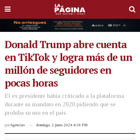
Donald Trump abre cuenta
en TikTok y logra más de un
millón de seguidores en
pocas horas
El ex presidente había criticado a la plataforma
durante su mandato en 2020 pidiendo que se
prohíba su uso en el país
por
Agencias
domingo, 2 junio 2024 4:18 PM