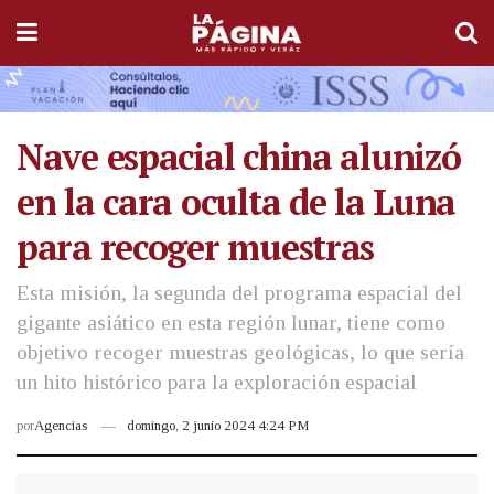
Nave espacial china alunizó
en la cara oculta de la Luna
para recoger muestras
Esta misión, la segunda del programa espacial del
gigante asiático en esta región lunar, tiene como
objetivo recoger muestras geológicas, lo que sería
un hito histórico para la exploración espacial
por
Agencias
domingo, 2 junio 2024 4:24 PM