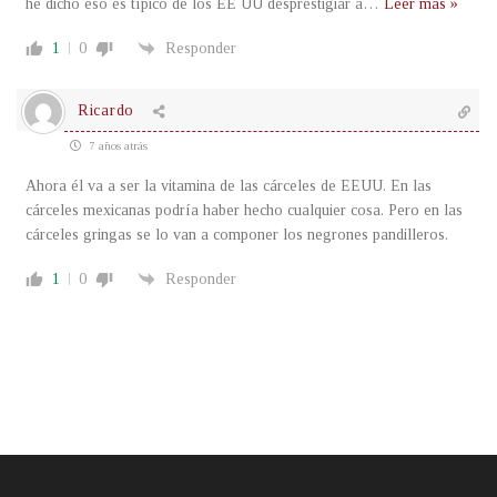
he dicho eso es típico de los EE UU desprestigiar a
…
Leer más »
1
0
Responder
Ricardo
7 años atrás
Ahora él va a ser la vitamina de las cárceles de EEUU. En las
cárceles mexicanas podría haber hecho cualquier cosa. Pero en las
cárceles gringas se lo van a componer los negrones pandilleros.
1
0
Responder