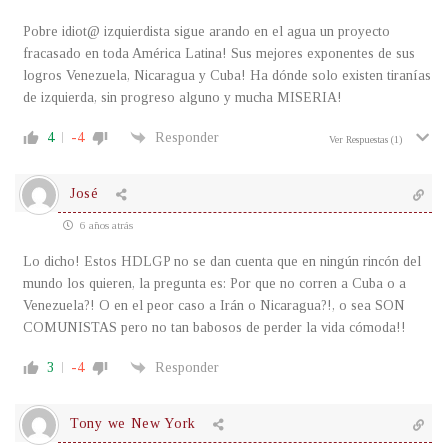
Pobre idiot@ izquierdista sigue arando en el agua un proyecto
fracasado en toda América Latina! Sus mejores exponentes de sus
logros Venezuela, Nicaragua y Cuba! Ha dónde solo existen tiranías
de izquierda, sin progreso alguno y mucha MISERIA!
4
-4
Responder
Ver Respuestas
(1)
José
6 años atrás
Lo dicho! Estos HDLGP no se dan cuenta que en ningún rincón del
mundo los quieren, la pregunta es: Por que no corren a Cuba o a
Venezuela?! O en el peor caso a Irán o Nicaragua?!, o sea SON
COMUNISTAS pero no tan babosos de perder la vida cómoda!!
3
-4
Responder
Tony we New York